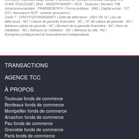
31400 TOULOUSE | Siret : 39339767400051 | RCS : Toulouse | Numero TVA
Intracommunautaire : FR48393397674 | Forme juridique : SAS | Capital social : 137
010 | Assurance RCP : serenis assurance |
Carte T : CPI31012015000000971 | Date de délivrance : 2021-09-13 | Lieu de
délivrance : NC | Caisse de garantie financière : NC. | N° de caisse de garantie : NC |
Adresse caisse de garantie : NC | Montant de la garantie financière : NC | Nom du
médiateur : NC | Adresse du médiateur : NC | Adresse du site : NC |
Entreprise juridiquement et financièrement indépendante
TRANSACTIONS
AGENCE TCC
À PROPOS
Toulouse fonds de commerce
Bordeaux fonds de commerce
Montpellier fonds de commerce
Arcachon fonds de commerce
Pau fonds de commerce
Grenoble fonds de commerce
Paris fonds de commerce