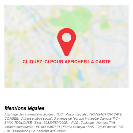
Mentions légales
Affichage des informations légales : TCC | Raison sociale : TRANSACTION CAFE
CONSEIL | Adresse siège social : 3 avenue de l'europe Immeuble Campus II C -
31400 TOULOUSE | Siret : 39339767400051 | RCS : Toulouse | Numero TVA
Intracommunautaire : FR48393397674 | Forme juridique : SAS | Capital social : 137
010 | Assurance RCP : serenis assurance |