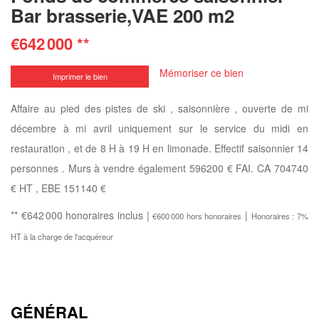
Bar brasserie,VAE 200 m2
€642 000
**
Mémoriser ce bien
Imprimer le bien
Affaire au pied des pistes de ski , saisonnière , ouverte de mi
décembre à mi avril uniquement sur le service du midi en
restauration , et de 8 H à 19 H en limonade. Effectif saisonnier 14
personnes . Murs à vendre également 596200 € FAI. CA 704740
€ HT , EBE 151140 €
** €642 000
honoraires inclus
|
|
€600 000
hors honoraires
Honoraires : 7%
HT à la charge de l'acquéreur
GÉNÉRAL