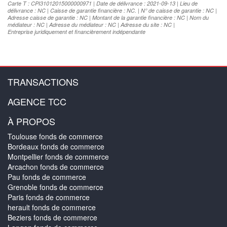
Carte T : CPI31012015000000971 | Date de délivrance : 2021-09-13 | Lieu de
délivrance : NC | Caisse de garantie financière : NC. | N° de caisse de garantie : NC |
Adresse caisse de garantie : NC | Montant de la garantie financière : NC | Nom du
médiateur : NC | Adresse du médiateur : NC | Adresse du site : NC |
Entreprise juridiquement et financièrement indépendante
TRANSACTIONS
AGENCE TCC
À PROPOS
Toulouse fonds de commerce
Bordeaux fonds de commerce
Montpellier fonds de commerce
Arcachon fonds de commerce
Pau fonds de commerce
Grenoble fonds de commerce
Paris fonds de commerce
herault fonds de commerce
Beziers fonds de commerce