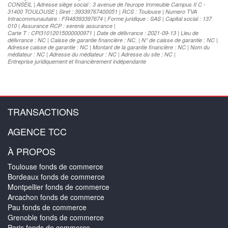
CONSEIL | Adresse siège social : 3 avenue de l'europe Immeuble Campus II C -
31400 TOULOUSE | Siret : 39339767400051 | RCS : Toulouse | Numero TVA
Intracommunautaire : FR48393397674 | Forme juridique : SAS | Capital social : 137
010 | Assurance RCP : serenis assurance |
Carte T : CPI31012015000000971 | Date de délivrance : 2021-09-13 | Lieu de
délivrance : NC | Caisse de garantie financière : NC. | N° de caisse de garantie : NC |
Adresse caisse de garantie : NC | Montant de la garantie financière : NC | Nom du
médiateur : NC | Adresse du médiateur : NC | Adresse du site : NC |
Entreprise juridiquement et financièrement indépendante
TRANSACTIONS
AGENCE TCC
À PROPOS
Toulouse fonds de commerce
Bordeaux fonds de commerce
Montpellier fonds de commerce
Arcachon fonds de commerce
Pau fonds de commerce
Grenoble fonds de commerce
Paris fonds de commerce