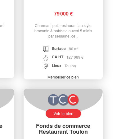
79 000 €
ant
Charmant petit restaurant au style
brocante & bohème ouvert 5 midis
par semaine, ce...
Surface
80 m²
CA HT
127 089 €
Lieux
Toulon
Mémoriser ce bien
Voir le bien
e
Fonds de commerce
Restaurant Toulon