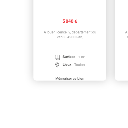
5 040 €
A louer licence iv, département du
A
var 83 4200€/an,
Surface
1 m²
Lieux
Toulon
Mémoriser ce bien