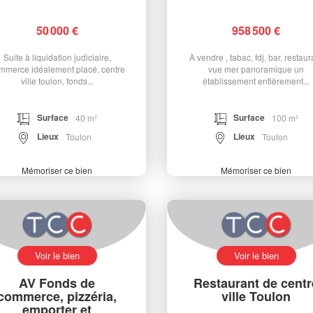
50 000 €
958 500 €
Suite à liquidation judiciaire,
À vendre , tabac, fdj, bar, restaur
mmerce idéalement placé, centre
vue mer panoramique un
ville toulon, fonds...
établissement entièrement...
Surface
Surface
40 m²
100 m²
Lieux
Lieux
Toulon
Toulon
Mémoriser ce bien
Mémoriser ce bien
Voir le bien
Voir le bien
AV Fonds de
Restaurant de centr
commerce, pizzéria,
ville Toulon
emporter et