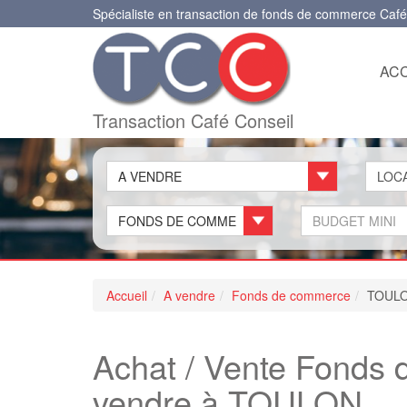
Spécialiste en transaction de fonds de commerce Café
ACC
Transaction Café Conseil
A VENDRE
FONDS DE COMMERCE
Accueil
A vendre
Fonds de commerce
TOUL
Achat / Vente Fond
vendre à TOULON