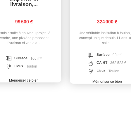
livraison,...
99 500 €
324 000 €
 saisir, suite à nouveau projet ; À
Une véritable institution à toulon
vendre, une pizzéria proposant
concept unique depuis 11 ans. 
livraison et vente à...
salle...
Surface
90 m²
Surface
100 m²
CA HT
362 523 €
Lieux
Toulon
Lieux
Toulon
Mémoriser ce bien
Mémoriser ce bien