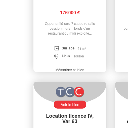
176 000 €
Opportunité rare ? cause retraite
cession murs + fonds d'un
co
restaurant du midi exploité...
Surface
48 m²
Lieux
Toulon
Mémoriser ce bien
Voir le bien
Location licence IV,
Var 83