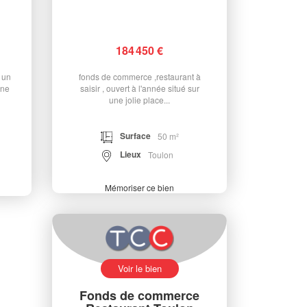
184 450 €
, un
fonds de commerce ,restaurant à
une
saisir , ouvert à l'année situé sur
une jolie place...
Surface
50 m²
Lieux
Toulon
Mémoriser ce bien
Voir le bien
Fonds de commerce