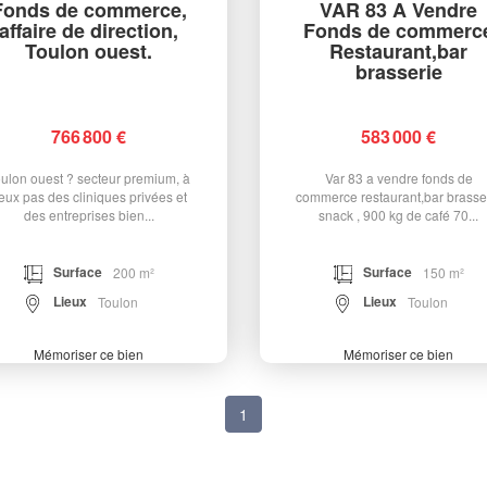
Fonds de commerce,
VAR 83 A Vendre
affaire de direction,
Fonds de commerc
Toulon ouest.
Restaurant,bar
brasserie
766 800 €
583 000 €
ulon ouest ? secteur premium, à
Var 83 a vendre fonds de
eux pas des cliniques privées et
commerce restaurant,bar brasse
des entreprises bien...
snack , 900 kg de café 70...
Surface
Surface
200 m²
150 m²
Lieux
Lieux
Toulon
Toulon
Mémoriser ce bien
Mémoriser ce bien
1