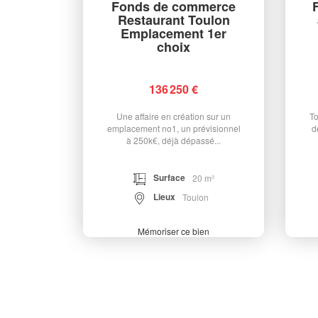
Fonds de commerce
Restaurant Toulon
Emplacement 1er
choix
136 250 €
Une affaire en création sur un
To
emplacement no1, un prévisionnel
d
à 250k€, déjà dépassé...
Surface
20 m²
Lieux
Toulon
Mémoriser ce bien