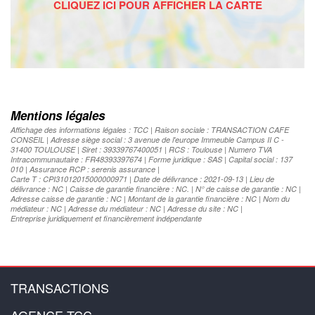
Mentions légales
Affichage des informations légales : TCC | Raison sociale : TRANSACTION CAFE
CONSEIL | Adresse siège social : 3 avenue de l'europe Immeuble Campus II C -
31400 TOULOUSE | Siret : 39339767400051 | RCS : Toulouse | Numero TVA
Intracommunautaire : FR48393397674 | Forme juridique : SAS | Capital social : 137
010 | Assurance RCP : serenis assurance |
Carte T : CPI31012015000000971 | Date de délivrance : 2021-09-13 | Lieu de
délivrance : NC | Caisse de garantie financière : NC. | N° de caisse de garantie : NC |
Adresse caisse de garantie : NC | Montant de la garantie financière : NC | Nom du
médiateur : NC | Adresse du médiateur : NC | Adresse du site : NC |
Entreprise juridiquement et financièrement indépendante
TRANSACTIONS