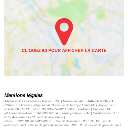
Mentions légales
Affichage des informations légales : TCC | Raison sociale : TRANSACTION CAFE
CONSEIL | Adresse siège social : 3 avenue de l'europe Immeuble Campus II C -
31400 TOULOUSE | Siret : 39339767400051 | RCS : Toulouse | Numero TVA
Intracommunautaire : FR48393397674 | Forme juridique : SAS | Capital social : 137
010 | Assurance RCP : serenis assurance |
Carte T : CPI31012015000000971 | Date de délivrance : 2021-09-13 | Lieu de
délivrance : NC | Caisse de garantie financière : NC. | N° de caisse de garantie : NC |