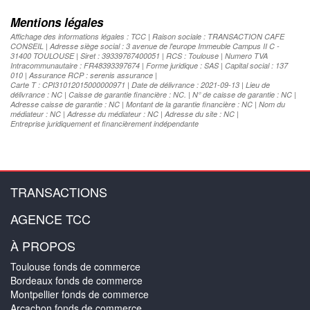
Mentions légales
Affichage des informations légales : TCC | Raison sociale : TRANSACTION CAFE
CONSEIL | Adresse siège social : 3 avenue de l'europe Immeuble Campus II C -
31400 TOULOUSE | Siret : 39339767400051 | RCS : Toulouse | Numero TVA
Intracommunautaire : FR48393397674 | Forme juridique : SAS | Capital social : 137
010 | Assurance RCP : serenis assurance |
Carte T : CPI31012015000000971 | Date de délivrance : 2021-09-13 | Lieu de
délivrance : NC | Caisse de garantie financière : NC. | N° de caisse de garantie : NC |
Adresse caisse de garantie : NC | Montant de la garantie financière : NC | Nom du
médiateur : NC | Adresse du médiateur : NC | Adresse du site : NC |
Entreprise juridiquement et financièrement indépendante
TRANSACTIONS
AGENCE TCC
À PROPOS
Toulouse fonds de commerce
Bordeaux fonds de commerce
Montpellier fonds de commerce
Arcachon fonds de commerce