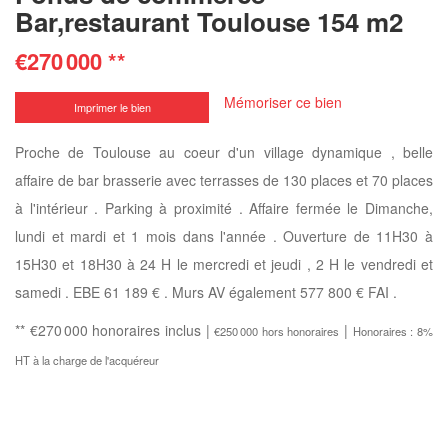
Bar,restaurant Toulouse 154 m2
€270 000
**
Mémoriser ce bien
Imprimer le bien
Proche de Toulouse au coeur d'un village dynamique , belle
affaire de bar brasserie avec terrasses de 130 places et 70 places
à l'intérieur . Parking à proximité . Affaire fermée le Dimanche,
lundi et mardi et 1 mois dans l'année . Ouverture de 11H30 à
15H30 et 18H30 à 24 H le mercredi et jeudi , 2 H le vendredi et
samedi . EBE 61 189 € . Murs AV également 577 800 € FAI .
** €270 000
honoraires inclus
|
|
€250 000
hors honoraires
Honoraires : 8%
HT à la charge de l'acquéreur