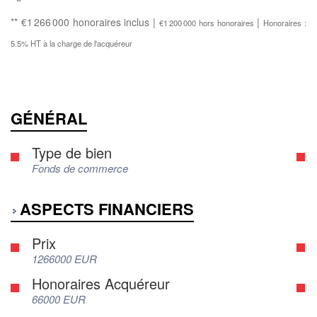
** €1 266 000
honoraires inclus
|
|
€1 200 000
hors honoraires
Honoraires :
5.5% HT à la charge de l'acquéreur
GÉNÉRAL
Type de bien
Fonds de commerce
ASPECTS FINANCIERS
Prix
1266000 EUR
Honoraires Acquéreur
66000 EUR