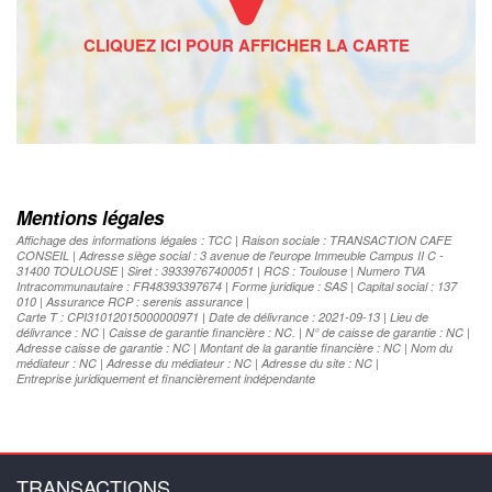
Mentions légales
Affichage des informations légales : TCC | Raison sociale : TRANSACTION CAFE
CONSEIL | Adresse siège social : 3 avenue de l'europe Immeuble Campus II C -
31400 TOULOUSE | Siret : 39339767400051 | RCS : Toulouse | Numero TVA
Intracommunautaire : FR48393397674 | Forme juridique : SAS | Capital social : 137
010 | Assurance RCP : serenis assurance |
Carte T : CPI31012015000000971 | Date de délivrance : 2021-09-13 | Lieu de
délivrance : NC | Caisse de garantie financière : NC. | N° de caisse de garantie : NC |
Adresse caisse de garantie : NC | Montant de la garantie financière : NC | Nom du
médiateur : NC | Adresse du médiateur : NC | Adresse du site : NC |
Entreprise juridiquement et financièrement indépendante
TRANSACTIONS