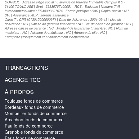
CONSEIL | Adresse siège social : 3 avenue de l'europe Immeuble Campus II C -
31400 TOULOUSE | Siret : 39339767400051 | RCS : Toulouse | Numero TVA
Intracommunautaire : FR48393397674 | Forme juridique : SAS | Capital social : 137
010 | Assurance RCP : serenis assurance |
Carte T : CPI31012015000000971 | Date de délivrance : 2021-09-13 | Lieu de
délivrance : NC | Caisse de garantie financière : NC. | N° de caisse de garantie : NC |
Adresse caisse de garantie : NC | Montant de la garantie financière : NC | Nom du
médiateur : NC | Adresse du médiateur : NC | Adresse du site : NC |
Entreprise juridiquement et financièrement indépendante
TRANSACTIONS
AGENCE TCC
À PROPOS
Toulouse fonds de commerce
Bordeaux fonds de commerce
Montpellier fonds de commerce
Arcachon fonds de commerce
Pau fonds de commerce
Grenoble fonds de commerce
Paris fonds de commerce