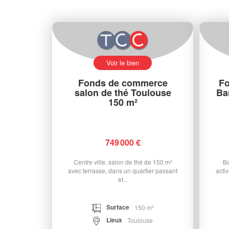
Voir le bien
Fonds de commerce
Fo
salon de thé Toulouse
Bar
150 m²
749 000 €
Centre ville, salon de thé de 150 m²
Ba
avec terrasse, dans un quartier passant
acti
et...
Surface
150 m²
Lieux
Toulouse