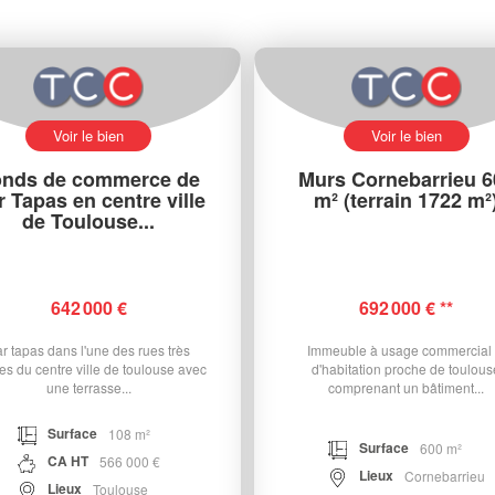
Voir le bien
Voir le bien
nds de commerce de
Murs Cornebarrieu 6
 Tapas en centre ville
m² (terrain 1722 m²
de Toulouse...
642 000 €
692 000 €
**
r tapas dans l'une des rues très
Immeuble à usage commercial 
ves du centre ville de toulouse avec
d'habitation proche de toulous
une terrasse...
comprenant un bâtiment...
Surface
108 m²
Surface
600 m²
CA HT
566 000 €
Lieux
Cornebarrieu
Lieux
Toulouse