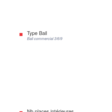
Type Bail
Bail commercial 3/6/9
Nb places intérieures