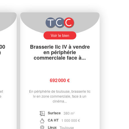
Voir le bien
00
Brasserie lic IV à vendre
)
en périphérie
commerciale face à...
692 000 €
et
En périphérie de toulouse, brasserie lic
e
iv en zone commerciale, face à un
cinéma...
Surface
380 m²
CA HT
1 000 000 €
Lieux
Toulouse