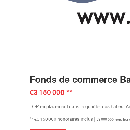
Fonds de commerce Bar
€3 150 000
**
TOP emplacement dans le quartier des halles. An
** €3 150 000
honoraires inclus
|
€3 000 000
hors hon