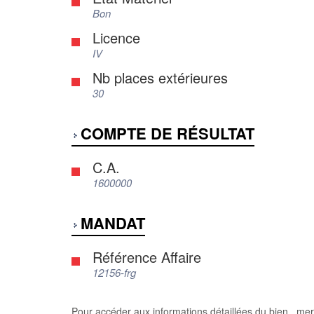
Bon
Licence
IV
Nb places extérieures
30
COMPTE DE RÉSULTAT
C.A.
1600000
MANDAT
Référence Affaire
12156-frg
Pour accéder aux informations détaillées du bien , mer