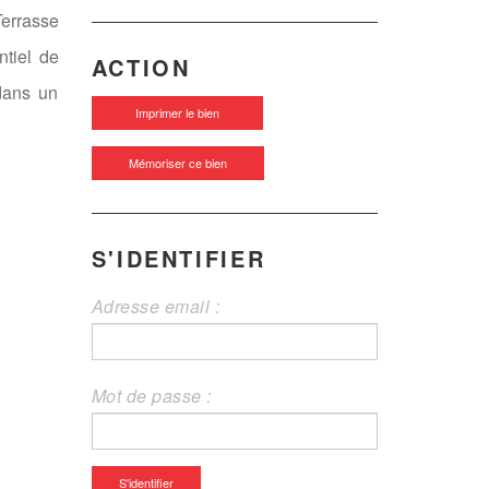
Terrasse
ntiel de
ACTION
 dans un
Imprimer le bien
Mémoriser ce bien
S'IDENTIFIER
Adresse email :
Mot de passe :
S'identifier