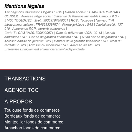
Mentions légales
Affichage des informations légales : TCC | Raison sociale : TRANSACTION CAFE
CONSEIL | Adresse siège social : 3 avenue de l'europe Immeuble Campus II C -
31400 TOULOUSE | Siret : 39339767400051 | RCS : Toulouse | Numero TVA
Intracommunautaire : FR48393397674 | Forme juridique : SAS | Capital social : 137
010 | Assurance RCP : serenis assurance |
Carte T : CPI31012015000000971 | Date de délivrance : 2021-09-13 | Lieu de
délivrance : NC | Caisse de garantie financière : NC. | N° de caisse de garantie : NC |
Adresse caisse de garantie : NC | Montant de la garantie financière : NC | Nom du
médiateur : NC | Adresse du médiateur : NC | Adresse du site : NC |
Entreprise juridiquement et financièrement indépendante
TRANSACTIONS
AGENCE TCC
À PROPOS
Toulouse fonds de commerce
Bordeaux fonds de commerce
Montpellier fonds de commerce
Arcachon fonds de commerce