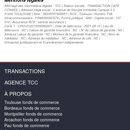
Affichage des informations légales : TCC | Raison sociale : TRANSACTION CAFE
CONSEIL | Adresse siège social : 3 avenue de l'europe Immeuble Campus II C -
31400 TOULOUSE | Siret : 39339767400051 | RCS : Toulouse | Numero TVA
Intracommunautaire : FR48393397674 | Forme juridique : SAS | Capital social : 137
010 | Assurance RCP : serenis assurance |
Carte T : CPI31012015000000971 | Date de délivrance : 2021-09-13 | Lieu de
délivrance : NC | Caisse de garantie financière : NC. | N° de caisse de garantie : NC |
Adresse caisse de garantie : NC | Montant de la garantie financière : NC | Nom du
médiateur : NC | Adresse du médiateur : NC | Adresse du site : NC |
Entreprise juridiquement et financièrement indépendante
TRANSACTIONS
AGENCE TCC
À PROPOS
Toulouse fonds de commerce
Bordeaux fonds de commerce
Montpellier fonds de commerce
Arcachon fonds de commerce
Pau fonds de commerce