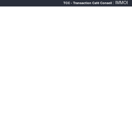
: IMMOBILIER CANNES 
TCC - Transaction Café Conseil