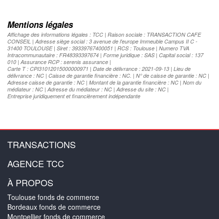
Mentions légales
Affichage des informations légales : TCC | Raison sociale : TRANSACTION CAFE
CONSEIL | Adresse siège social : 3 avenue de l'europe Immeuble Campus II C -
31400 TOULOUSE | Siret : 39339767400051 | RCS : Toulouse | Numero TVA
Intracommunautaire : FR48393397674 | Forme juridique : SAS | Capital social : 137
010 | Assurance RCP : serenis assurance |
Carte T : CPI31012015000000971 | Date de délivrance : 2021-09-13 | Lieu de
délivrance : NC | Caisse de garantie financière : NC. | N° de caisse de garantie : NC |
Adresse caisse de garantie : NC | Montant de la garantie financière : NC | Nom du
médiateur : NC | Adresse du médiateur : NC | Adresse du site : NC |
Entreprise juridiquement et financièrement indépendante
TRANSACTIONS
AGENCE TCC
À PROPOS
Toulouse fonds de commerce
Bordeaux fonds de commerce
Montpellier fonds de commerce