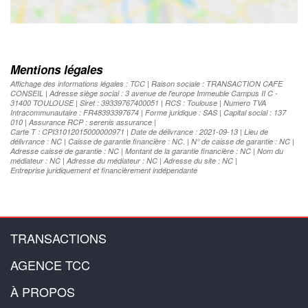
Mentions légales
Affichage des informations légales : TCC | Raison sociale : TRANSACTION CAFE
CONSEIL | Adresse siège social : 3 avenue de l'europe Immeuble Campus II C -
31400 TOULOUSE | Siret : 39339767400051 | RCS : Toulouse | Numero TVA
Intracommunautaire : FR48393397674 | Forme juridique : SAS | Capital social : 137
010 | Assurance RCP : serenis assurance |
Carte T : CPI31012015000000971 | Date de délivrance : 2021-09-13 | Lieu de
délivrance : NC | Caisse de garantie financière : NC. | N° de caisse de garantie : NC |
Adresse caisse de garantie : NC | Montant de la garantie financière : NC | Nom du
médiateur : NC | Adresse du médiateur : NC | Adresse du site : NC |
Entreprise juridiquement et financièrement indépendante
TRANSACTIONS
AGENCE TCC
À PROPOS