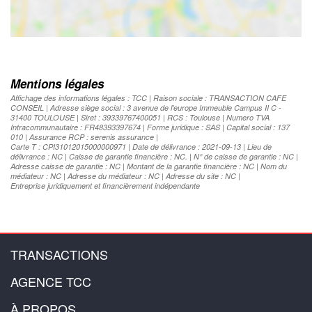
Mentions légales
Affichage des informations légales : TCC | Raison sociale : TRANSACTION CAFE
CONSEIL | Adresse siège social : 3 avenue de l'europe Immeuble Campus II C -
31400 TOULOUSE | Siret : 39339767400051 | RCS : Toulouse | Numero TVA
Intracommunautaire : FR48393397674 | Forme juridique : SAS | Capital social : 137
010 | Assurance RCP : serenis assurance |
Carte T : CPI31012015000000971 | Date de délivrance : 2021-09-13 | Lieu de
délivrance : NC | Caisse de garantie financière : NC. | N° de caisse de garantie : NC |
Adresse caisse de garantie : NC | Montant de la garantie financière : NC | Nom du
médiateur : NC | Adresse du médiateur : NC | Adresse du site : NC |
Entreprise juridiquement et financièrement indépendante
TRANSACTIONS
AGENCE TCC
À PROPOS