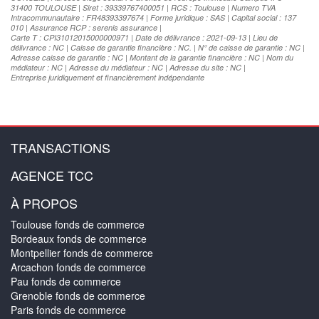
31400 TOULOUSE | Siret : 39339767400051 | RCS : Toulouse | Numero TVA
Intracommunautaire : FR48393397674 | Forme juridique : SAS | Capital social : 137
010 | Assurance RCP : serenis assurance |
Carte T : CPI31012015000000971 | Date de délivrance : 2021-09-13 | Lieu de
délivrance : NC | Caisse de garantie financière : NC. | N° de caisse de garantie : NC |
Adresse caisse de garantie : NC | Montant de la garantie financière : NC | Nom du
médiateur : NC | Adresse du médiateur : NC | Adresse du site : NC |
Entreprise juridiquement et financièrement indépendante
TRANSACTIONS
AGENCE TCC
À PROPOS
Toulouse fonds de commerce
Bordeaux fonds de commerce
Montpellier fonds de commerce
Arcachon fonds de commerce
Pau fonds de commerce
Grenoble fonds de commerce
Paris fonds de commerce