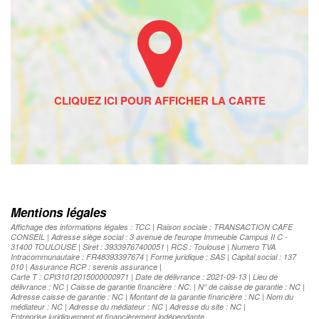
Mentions légales
Affichage des informations légales : TCC | Raison sociale : TRANSACTION CAFE
CONSEIL | Adresse siège social : 3 avenue de l'europe Immeuble Campus II C -
31400 TOULOUSE | Siret : 39339767400051 | RCS : Toulouse | Numero TVA
Intracommunautaire : FR48393397674 | Forme juridique : SAS | Capital social : 137
010 | Assurance RCP : serenis assurance |
Carte T : CPI31012015000000971 | Date de délivrance : 2021-09-13 | Lieu de
délivrance : NC | Caisse de garantie financière : NC. | N° de caisse de garantie : NC |
Adresse caisse de garantie : NC | Montant de la garantie financière : NC | Nom du
médiateur : NC | Adresse du médiateur : NC | Adresse du site : NC |
Entreprise juridiquement et financièrement indépendante