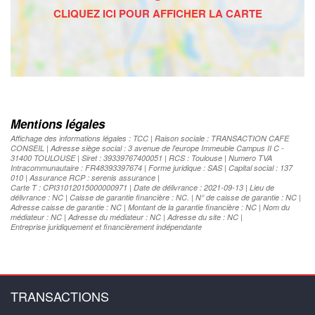
Mentions légales
Affichage des informations légales : TCC | Raison sociale : TRANSACTION CAFE
CONSEIL | Adresse siège social : 3 avenue de l'europe Immeuble Campus II C -
31400 TOULOUSE | Siret : 39339767400051 | RCS : Toulouse | Numero TVA
Intracommunautaire : FR48393397674 | Forme juridique : SAS | Capital social : 137
010 | Assurance RCP : serenis assurance |
Carte T : CPI31012015000000971 | Date de délivrance : 2021-09-13 | Lieu de
délivrance : NC | Caisse de garantie financière : NC. | N° de caisse de garantie : NC |
Adresse caisse de garantie : NC | Montant de la garantie financière : NC | Nom du
médiateur : NC | Adresse du médiateur : NC | Adresse du site : NC |
Entreprise juridiquement et financièrement indépendante
TRANSACTIONS