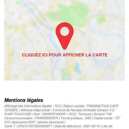
Mentions légales
Affichage des informations légales : TCC | Raison sociale : TRANSACTION CAFE
CONSEIL | Adresse siège social : 3 avenue de l'europe Immeuble Campus II C -
31400 TOULOUSE | Siret : 39339767400051 | RCS : Toulouse | Numero TVA
Intracommunautaire : FR48393397674 | Forme juridique : SAS | Capital social : 137
010 | Assurance RCP : serenis assurance |
Carte T : CPI31012015000000971 | Date de délivrance : 2021-09-13 | Lieu de