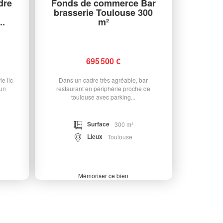
dre
Fonds de commerce Bar
brasserie Toulouse 300
..
m²
695 500 €
e lic
Dans un cadre très agréable, bar
 un
restaurant en périphérie proche de
toulouse avec parking...
Surface
300 m²
Lieux
Toulouse
Mémoriser ce bien