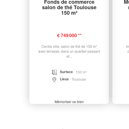
Fonds de commerce
M
salon de thé Toulouse
150 m²
€ 749 000
**
Centre ville, salon de thé de 150 m²
I
avec terrasse, dans un quartier passant
et...
Surface
150 m²
Lieux
Toulouse
Mémoriser ce bien