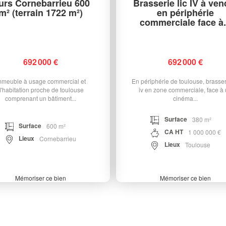
urs Cornebarrieu 600
Brasserie lic IV à ven
m² (terrain 1722 m²)
en périphérie
commerciale face à.
692 000 €
692 000 €
mmeuble à usage commercial et
En périphérie de toulouse, brasseri
d'habitation proche de toulouse
iv en zone commerciale, face à
comprenant un bâtiment...
cinéma...
Surface
380 m²
Surface
600 m²
CA HT
1 000 000 €
Lieux
Cornebarrieu
Lieux
Toulouse
Mémoriser ce bien
Mémoriser ce bien