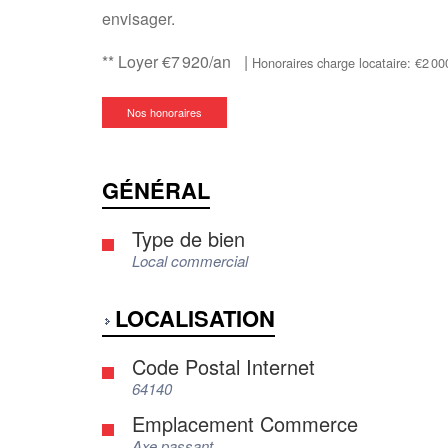
envisager.
**
Loyer €7 920/an
|
Honoraires charge locataire: €2 0
Nos honoraires
GÉNÉRAL
Type de bien
Local commercial
LOCALISATION
Code Postal Internet
64140
Emplacement Commerce
Axe passant