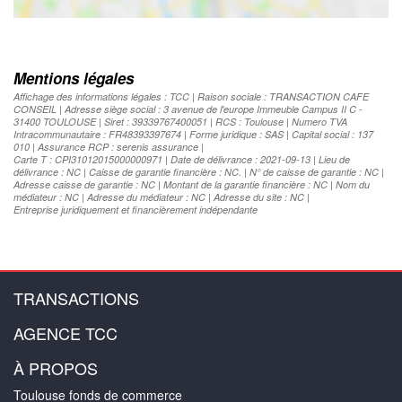
Mentions légales
Affichage des informations légales : TCC | Raison sociale : TRANSACTION CAFE
CONSEIL | Adresse siège social : 3 avenue de l'europe Immeuble Campus II C -
31400 TOULOUSE | Siret : 39339767400051 | RCS : Toulouse | Numero TVA
Intracommunautaire : FR48393397674 | Forme juridique : SAS | Capital social : 137
010 | Assurance RCP : serenis assurance |
Carte T : CPI31012015000000971 | Date de délivrance : 2021-09-13 | Lieu de
délivrance : NC | Caisse de garantie financière : NC. | N° de caisse de garantie : NC |
Adresse caisse de garantie : NC | Montant de la garantie financière : NC | Nom du
médiateur : NC | Adresse du médiateur : NC | Adresse du site : NC |
Entreprise juridiquement et financièrement indépendante
TRANSACTIONS
AGENCE TCC
À PROPOS
Toulouse fonds de commerce