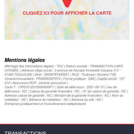
Mentions légales
Affichage des informations légales : TCC | Raison sociale : TRANSACTION CAFE
CONSEIL | Adresse siège social : 3 avenue de l'europe Immeuble Campus II C -
31400 TOULOUSE | Siret : 39339767400051 | RCS : Toulouse | Numero TVA
Intracommunautaire : FR48393397674 | Forme juridique : SAS | Capital social : 137
010 | Assurance RCP : serenis assurance |
Carte T : CPI31012015000000971 | Date de délivrance : 2021-09-13 | Lieu de
délivrance : NC | Caisse de garantie financière : NC. | N° de caisse de garantie : NC |
Adresse caisse de garantie : NC | Montant de la garantie financière : NC | Nom du
médiateur : NC | Adresse du médiateur : NC | Adresse du site : NC |
Entreprise juridiquement et financièrement indépendante
TRANSACTIONS