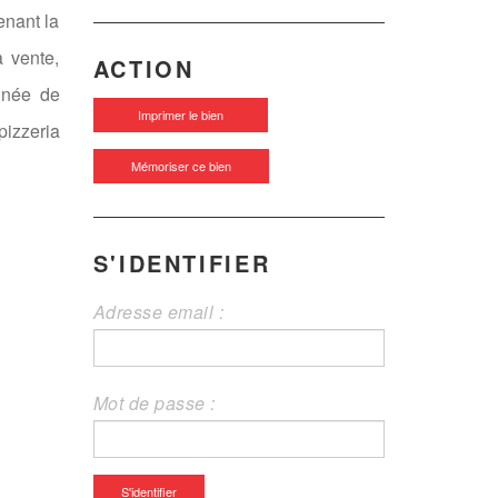
enant la
a vente,
ACTION
nnée de
Imprimer le bien
pizzeria
Mémoriser ce bien
S'IDENTIFIER
Adresse email :
Mot de passe :
S'identifier