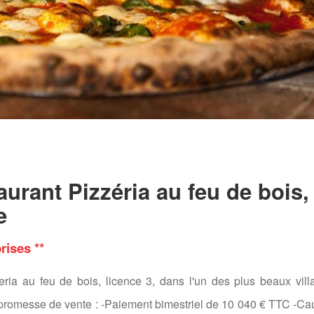
urant Pizzéria au feu de bois,
e
ises **
zeria au feu de bois, licence 3, dans l'un des plus beaux vil
c promesse de vente : -Paiement bimestriel de 10 040 € TTC -Ca