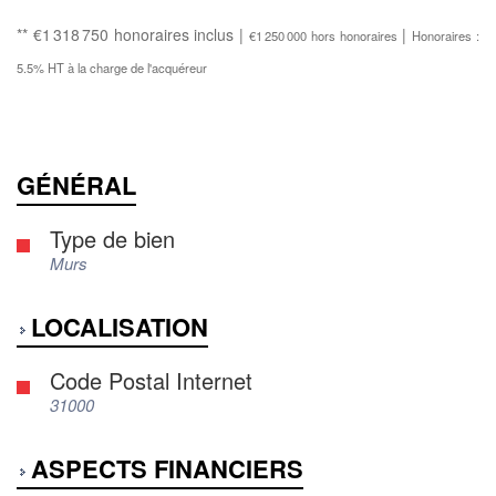
** €1 318 750
honoraires inclus
|
|
€1 250 000
hors honoraires
Honoraires :
5.5% HT à la charge de l'acquéreur
GÉNÉRAL
Type de bien
Murs
LOCALISATION
Code Postal Internet
31000
ASPECTS FINANCIERS