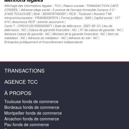
Affichage des informations légales : TCC | Raison sociale : TRANSACTION CAFE
CONSEIL | Adresse siège social : 3 avenue de l'europe Immeuble Campus II C -
31400 TOULOUSE | Siret : 39339767400051 | RCS : Toulouse | Numero TVA
Intracommunautaire : FR48393397674 | Forme juridique : SAS | Capital social : 137
010 | Assurance RCP : serenis assurance |
Carte T : CPI31012015000000971 | Date de délivrance : 2021-09-13 | Lieu de
délivrance : NC | Caisse de garantie financière : NC. | N° de caisse de garantie : NC |
Adresse caisse de garantie : NC | Montant de la garantie financière : NC | Nom du
médiateur : NC | Adresse du médiateur : NC | Adresse du site : NC |
Entreprise juridiquement et financièrement indépendante
TRANSACTIONS
AGENCE TCC
À PROPOS
Toulouse fonds de commerce
Bordeaux fonds de commerce
Montpellier fonds de commerce
Arcachon fonds de commerce
Pau fonds de commerce