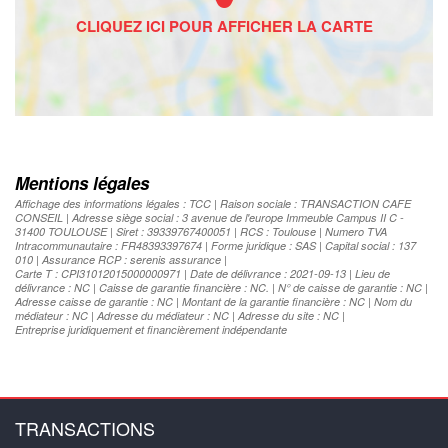
Mentions légales
Affichage des informations légales : TCC | Raison sociale : TRANSACTION CAFE
CONSEIL | Adresse siège social : 3 avenue de l'europe Immeuble Campus II C -
31400 TOULOUSE | Siret : 39339767400051 | RCS : Toulouse | Numero TVA
Intracommunautaire : FR48393397674 | Forme juridique : SAS | Capital social : 137
010 | Assurance RCP : serenis assurance |
Carte T : CPI31012015000000971 | Date de délivrance : 2021-09-13 | Lieu de
délivrance : NC | Caisse de garantie financière : NC. | N° de caisse de garantie : NC |
Adresse caisse de garantie : NC | Montant de la garantie financière : NC | Nom du
médiateur : NC | Adresse du médiateur : NC | Adresse du site : NC |
Entreprise juridiquement et financièrement indépendante
TRANSACTIONS