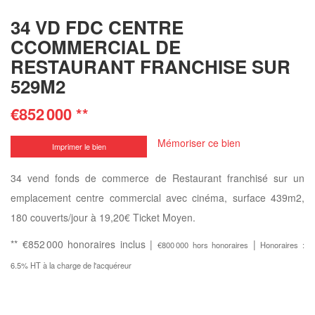
34 VD FDC CENTRE
CCOMMERCIAL DE
RESTAURANT FRANCHISE SUR
529M2
€852 000
**
Mémoriser ce bien
Imprimer le bien
34 vend fonds de commerce de Restaurant franchisé sur un
emplacement centre commercial avec cinéma, surface 439m2,
180 couverts/jour à 19,20€ Ticket Moyen.
** €852 000
honoraires inclus
|
|
€800 000
hors honoraires
Honoraires :
6.5% HT à la charge de l'acquéreur