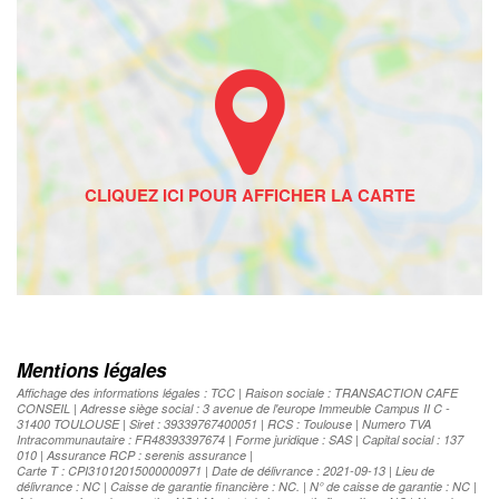
Mentions légales
Affichage des informations légales : TCC | Raison sociale : TRANSACTION CAFE
CONSEIL | Adresse siège social : 3 avenue de l'europe Immeuble Campus II C -
31400 TOULOUSE | Siret : 39339767400051 | RCS : Toulouse | Numero TVA
Intracommunautaire : FR48393397674 | Forme juridique : SAS | Capital social : 137
010 | Assurance RCP : serenis assurance |
Carte T : CPI31012015000000971 | Date de délivrance : 2021-09-13 | Lieu de
délivrance : NC | Caisse de garantie financière : NC. | N° de caisse de garantie : NC |