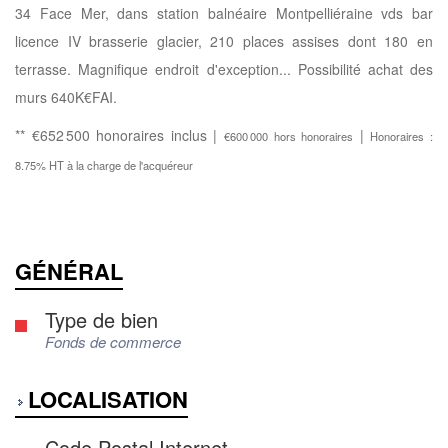
34 Face Mer, dans station balnéaire Montpelliéraine vds bar
licence IV brasserie glacier, 210 places assises dont 180 en
terrasse. Magnifique endroit d'exception... Possibilité achat des
murs 640K€FAI.
** €652 500
honoraires inclus
|
|
€600 000
hors honoraires
Honoraires :
8.75% HT à la charge de l'acquéreur
GÉNÉRAL
Type de bien
Fonds de commerce
LOCALISATION
Code Postal Internet