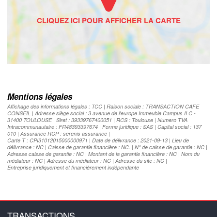
Mentions légales
Affichage des informations légales : TCC | Raison sociale : TRANSACTION CAFE
CONSEIL | Adresse siège social : 3 avenue de l'europe Immeuble Campus II C -
31400 TOULOUSE | Siret : 39339767400051 | RCS : Toulouse | Numero TVA
Intracommunautaire : FR48393397674 | Forme juridique : SAS | Capital social : 137
010 | Assurance RCP : serenis assurance |
Carte T : CPI31012015000000971 | Date de délivrance : 2021-09-13 | Lieu de
délivrance : NC | Caisse de garantie financière : NC. | N° de caisse de garantie : NC |
Adresse caisse de garantie : NC | Montant de la garantie financière : NC | Nom du
médiateur : NC | Adresse du médiateur : NC | Adresse du site : NC |
Entreprise juridiquement et financièrement indépendante
TRANSACTIONS