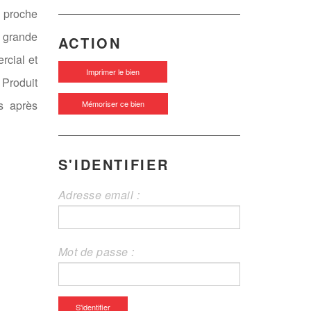
proche
 grande
ACTION
rcial et
Imprimer le bien
 Produit
s après
Mémoriser ce bien
S'IDENTIFIER
Adresse email :
Mot de passe :
S'identifier