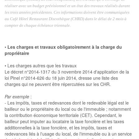
réaliser avec un budget prévisionnel et un état des travaux réalisés durant
les trois années précédentes. Ces informations doivent être communiquées
au Café Hôtel Restaurant Discothèque (CHRD) dans le délai de 2 mois à
compter de chaque échéance triennale.
•
Les charges et travaux obligatoirement à la charge du
propriétaire
• Les charges autres que les travaux
Le décret n°2014-1317 du 3 novembre 2014 d'application de la
loi Pinel n°2014-626 du 18 juin 2014, dresse une liste des
charges qui ne peuvent être répercutées sur les CHR.
Par exemple
:
- Les impôts, taxes et redevances dont le redevable légal est le
bailleur ou le propriétaire du local ou de l'immeuble ; notamment
la contribution économique territoriale (CET). Cependant, le
bailleur peut imputer au locataire la taxe foncière et les taxes
additionnelles à la taxe foncière, et les impôts, taxes et
redevances liés à l'usage du local, de l'immeuble ou à un service