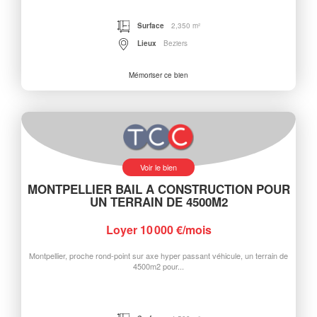
Surface
2,350 m²
Lieux
Beziers
Mémoriser ce bien
Voir le bien
MONTPELLIER BAIL A CONSTRUCTION POUR
UN TERRAIN DE 4500M2
Loyer 10 000 €/mois
Montpellier, proche rond-point sur axe hyper passant véhicule, un terrain de
4500m2 pour...