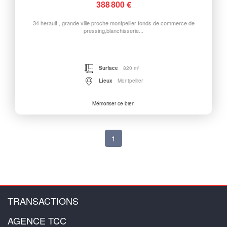
388 800 €
34 herault , grande ville proche montpellier fonds de commerce de
pressing,blanchisserie...
Surface
820 m²
Lieux
Montpellier
Mémoriser ce bien
1
TRANSACTIONS
AGENCE TCC