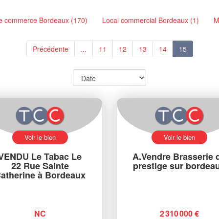
e commerce Bordeaux (170)
Local commercial Bordeaux (1)
M
Précédente
...
11
12
13
14
15
Voir le bien
Voir le bien
VENDU Le Tabac Le
A.Vendre Brasserie 
22 Rue Sainte
prestige sur bordea
atherine à Bordeaux
NC
2 310 000 €