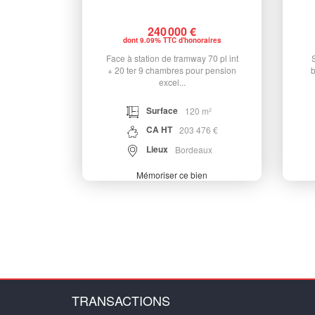
240 000 €
dont 9.09% TTC d'honoraires
Face à station de tramway 70 pl int
+ 20 ter 9 chambres pour pension
b
excel...
Surface
120 m²
CA HT
203 476 €
Lieux
Bordeaux
Mémoriser ce bien
TRANSACTIONS