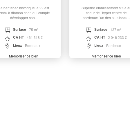
e bar tabac historique le 22 est
Superbe établissement situé a
endu à diamon chen qui compte
coeur de l'hyper centre de
développer son...
bordeaux l'un des plus beau...
Surface
Surface
75 m²
137 m²
CA HT
CA HT
461 318 €
2 046 233 €
Lieux
Lieux
Bordeaux
Bordeaux
Mémoriser ce bien
Mémoriser ce bien