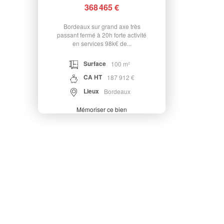
368 465 €
Bordeaux sur grand axe très
passant fermé à 20h forte activité
en services 98k€ de...
Surface
100 m²
CA HT
187 912 €
Lieux
Bordeaux
Mémoriser ce bien