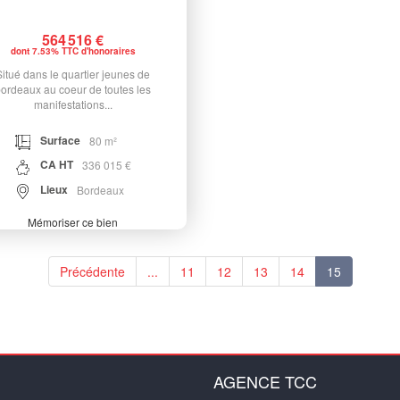
564 516 €
dont 7.53% TTC d'honoraires
Situé dans le quartier jeunes de
ordeaux au coeur de toutes les
manifestations...
Surface
80 m²
CA HT
336 015 €
Lieux
Bordeaux
Mémoriser ce bien
Précédente
...
11
12
13
14
15
AGENCE TCC