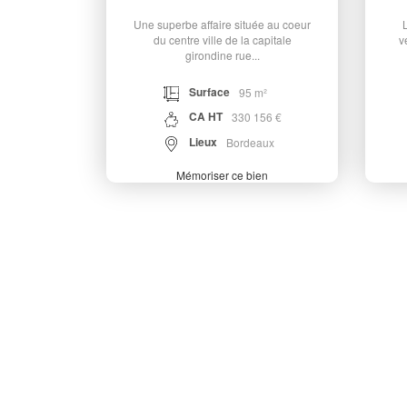
Une superbe affaire située au coeur
L
du centre ville de la capitale
v
girondine rue...
Surface
95 m²
CA HT
330 156 €
Lieux
Bordeaux
Mémoriser ce bien