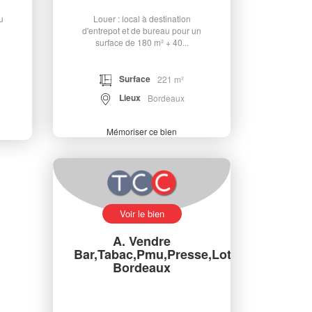
u
Louer : local à destination
d'entrepot et de bureau pour un
surface de 180 m² + 40...
Surface
221 m²
Lieux
Bordeaux
Mémoriser ce bien
Voir le bien
A. Vendre
Bar,Tabac,Pmu,Presse,Loto,
Bordeaux