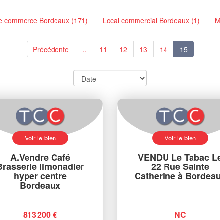
e commerce Bordeaux (171)
Local commercial Bordeaux (1)
M
Précédente
...
11
12
13
14
15
Voir le bien
Voir le bien
A.Vendre Café
VENDU Le Tabac L
Brasserie limonadier
22 Rue Sainte
hyper centre
Catherine à Bordea
Bordeaux
813 200 €
NC