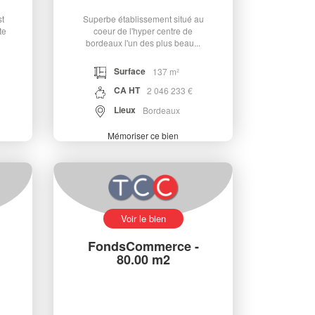
st
Superbe établissement situé au
te
coeur de l'hyper centre de
bordeaux l'un des plus beau...
Surface
137 m²
CA HT
2 046 233 €
Lieux
Bordeaux
Mémoriser ce bien
Voir le bien
FondsCommerce -
80.00 m2