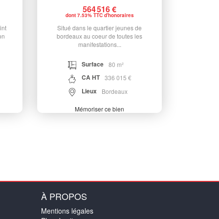
564 516 €
dont 7.53% TTC d'honoraires
int
Situé dans le quartier jeunes de
on
bordeaux au coeur de toutes les
manifestations...
Surface
80 m²
CA HT
336 015 €
Lieux
Bordeaux
Mémoriser ce bien
À PROPOS
Mentions légales