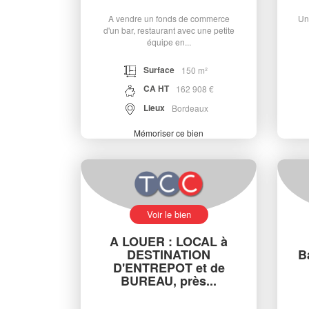
A vendre un fonds de commerce
Un
d'un bar, restaurant avec une petite
équipe en...
Surface
150 m²
CA HT
162 908 €
Lieux
Bordeaux
Mémoriser ce bien
Voir le bien
A LOUER : LOCAL à
DESTINATION
B
D'ENTREPOT et de
BUREAU, près...