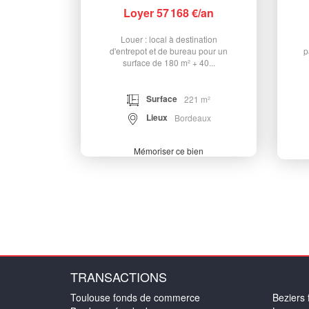
Loyer 57 168 €/an
Louer : local à destination
d'entrepot et de bureau pour un
p
surface de 180 m² + 40...
Surface
221 m²
Lieux
Bordeaux
Mémoriser ce bien
TRANSACTIONS
Toulouse fonds de commerce
Beziers