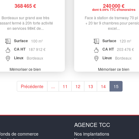
368 465 €
240 000 €
dont 9.09% TTC d'honoraires
Bordeaux sur grand axe très
Face à station de tramway 70 pl 
assant fermé à 20h forte activité
+ 20 ter 9 chambres pour pensi
en services 98k€ de...
excel...
Surface
Surface
100 m²
120 m²
CA HT
CA HT
187 912 €
203 476 €
Lieux
Lieux
Bordeaux
Bordeaux
Mémoriser ce bien
Mémoriser ce bien
Précédente
...
11
12
13
14
15
AGENCE TCC
 fonds de commerce
Nos implantations