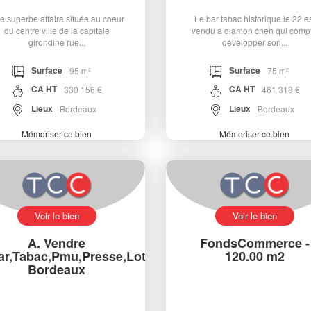
e superbe affaire située au coeur
Le bar tabac historique le 22 e
du centre ville de la capitale
vendu à diamon chen qui comp
girondine rue...
développer son...
Surface
Surface
95 m²
75 m²
CA HT
CA HT
330 156 €
461 318 €
Lieux
Lieux
Bordeaux
Bordeaux
Mémoriser ce bien
Mémoriser ce bien
Voir le bien
Voir le bien
A. Vendre
FondsCommerce -
ar,Tabac,Pmu,Presse,Loto,
120.00 m2
Bordeaux