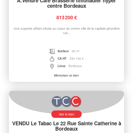
A.Vendre Café Brasserie limonadier hyper
centre Bordeaux
813 200 €
Une superbe affaire située au coeur du centre ville de la capitale girondine
rue...
Surface
95 m²
CA HT
330 156 €
Lieux
Bordeaux
Mémoriser ce bien
Voir le bien
VENDU Le Tabac Le 22 Rue Sainte Catherine à
Bordeaux