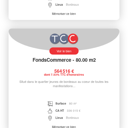
Lieux
Bordeaux
Mémoriser ce bien
Voir le bien
FondsCommerce - 80.00 m2
564 516 €
dont 7.53% TTC d'honoraires
Situé dans le quartier jeunes de bordeaux au coeur de toutes les
manifestations...
Surface
80 m²
CA HT
336 015 €
Lieux
Bordeaux
Mémoriser ce bien