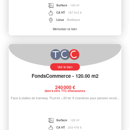
Surface
100 m²
CA HT
187 912 €
Lieux
Bordeaux
Mémoriser ce bien
Voir le bien
FondsCommerce - 120.00 m2
240 000 €
dont 9.09% TTC d'honoraires
Face à station de tramway 70 pl int + 20 ter 9 chambres pour pension excel...
Surface
120 m²
CA HT
203 476 €