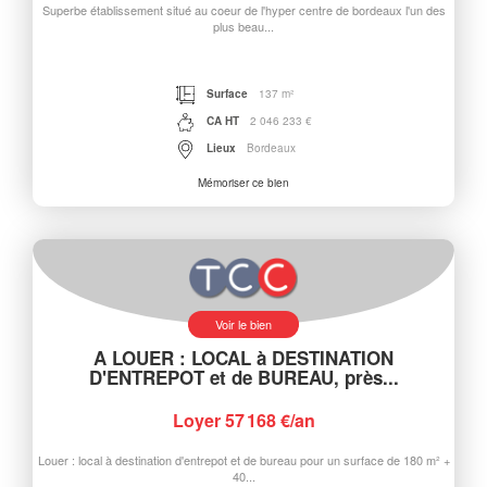
Superbe établissement situé au coeur de l'hyper centre de bordeaux l'un des
plus beau...
Surface
137 m²
CA HT
2 046 233 €
Lieux
Bordeaux
Mémoriser ce bien
Voir le bien
A LOUER : LOCAL à DESTINATION
D'ENTREPOT et de BUREAU, près...
Loyer 57 168 €/an
Louer : local à destination d'entrepot et de bureau pour un surface de 180 m² +
40...