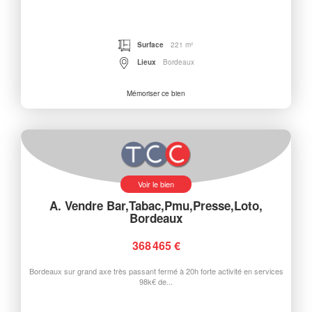
Surface
221 m²
Lieux
Bordeaux
Mémoriser ce bien
Voir le bien
A. Vendre Bar,Tabac,Pmu,Presse,Loto,
Bordeaux
368 465 €
Bordeaux sur grand axe très passant fermé à 20h forte activité en services
98k€ de...