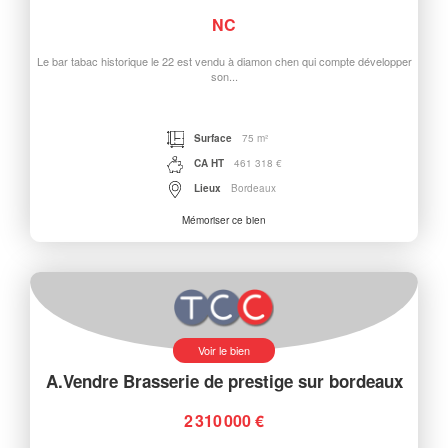
NC
Le bar tabac historique le 22 est vendu à diamon chen qui compte développer
son...
Surface
75 m²
CA HT
461 318 €
Lieux
Bordeaux
Mémoriser ce bien
Voir le bien
A.Vendre Brasserie de prestige sur bordeaux
2 310 000 €