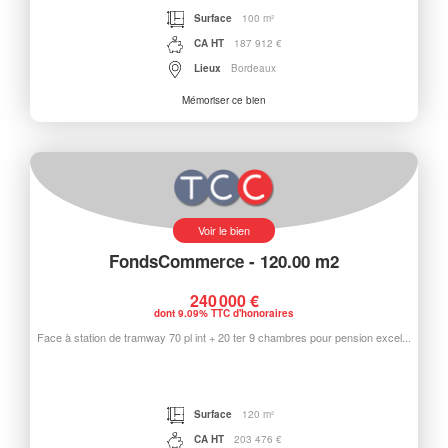
Surface
100 m²
CA HT
187 912 €
Lieux
Bordeaux
Mémoriser ce bien
Voir le bien
FondsCommerce - 120.00 m2
240 000 €
dont 9.09% TTC d'honoraires
Face à station de tramway 70 pl int + 20 ter 9 chambres pour pension excel...
Surface
120 m²
CA HT
203 476 €