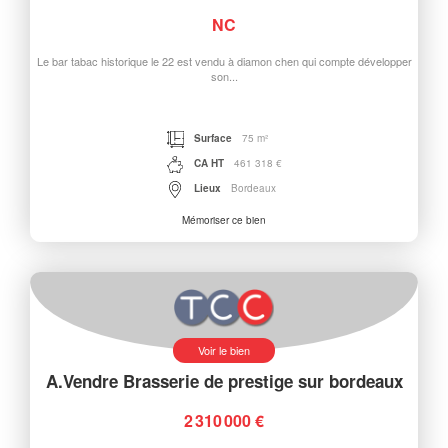
NC
Le bar tabac historique le 22 est vendu à diamon chen qui compte développer
son...
Surface
75 m²
CA HT
461 318 €
Lieux
Bordeaux
Mémoriser ce bien
Voir le bien
A.Vendre Brasserie de prestige sur bordeaux
2 310 000 €