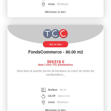
Lieux
Bordeaux
Mémoriser ce bien
Voir le bien
FondsCommerce - 80.00 m2
564 516 €
dont 7.53% TTC d'honoraires
Situé dans le quartier jeunes de bordeaux au coeur de toutes les
manifestations...
Surface
80 m²
CA HT
336 015 €
Lieux
Bordeaux
Mémoriser ce bien