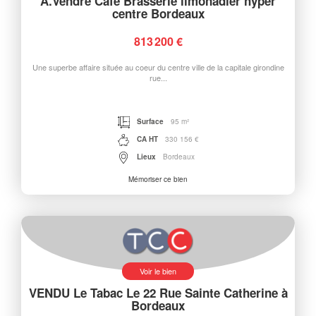
A.Vendre Café Brasserie limonadier hyper
centre Bordeaux
813 200 €
Une superbe affaire située au coeur du centre ville de la capitale girondine
rue...
Surface
95 m²
CA HT
330 156 €
Lieux
Bordeaux
Mémoriser ce bien
Voir le bien
VENDU Le Tabac Le 22 Rue Sainte Catherine à
Bordeaux