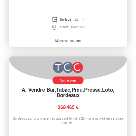
Surface
221 m²
Lieux
Bordeaux
Mémoriser ce bien
Voir le bien
A. Vendre Bar,Tabac,Pmu,Presse,Loto,
Bordeaux
368 465 €
Bordeaux sur grand axe très passant fermé à 20h forte activité en services
98k€ de...