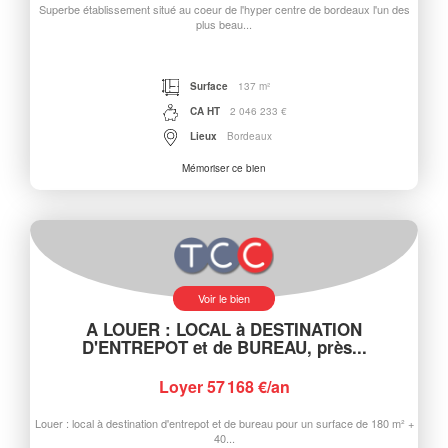
Superbe établissement situé au coeur de l'hyper centre de bordeaux l'un des
plus beau...
Surface
137 m²
CA HT
2 046 233 €
Lieux
Bordeaux
Mémoriser ce bien
Voir le bien
A LOUER : LOCAL à DESTINATION
D'ENTREPOT et de BUREAU, près...
Loyer 57 168 €/an
Louer : local à destination d'entrepot et de bureau pour un surface de 180 m² +
40...