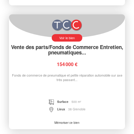
Voir le bien
Vente des parts/Fonds de Commerce Entretien,
pneumatiques...
154 000 €
Fonds de commerce de pneumatique et petite réparation automobile sur axe
très passant...
Surface
500 m²
Lieux
38 Grenoble
Mémoriser ce bien