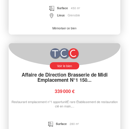
Surface
450 m²
Lieux
Grenoble
Mémoriser ce bien
Voir le bien
Affaire de Direction Brasserie de Midi
Emplacement N°1 150...
339 000 €
Restaurant emplacement n°1 opportunitÉ rare Établissement de restauration
clé en main,...
Surface
280 m²