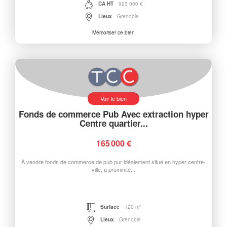
CA HT
923 000 €
Lieux
Grenoble
Mémoriser ce bien
Voir le bien
Fonds de commerce Pub Avec extraction hyper
Centre quartier...
165 000 €
À vendre fonds de commerce de pub pur idéalement situé en hyper centre-
ville, à proximité...
Surface
120 m²
Lieux
Grenoble