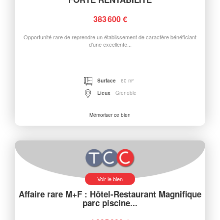
383 600 €
Opportunité rare de reprendre un établissement de caractère bénéficiant
d'une excellente...
Surface
60 m²
Lieux
Grenoble
Mémoriser ce bien
Voir le bien
Affaire rare M+F : Hôtel-Restaurant Magnifique
parc piscine...