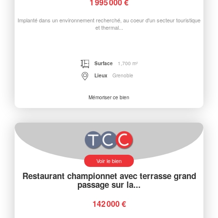
1 995 000 €
Implanté dans un environnement recherché, au coeur d'un secteur touristique
et thermal...
Surface
1,700 m²
Lieux
Grenoble
Mémoriser ce bien
Voir le bien
Restaurant championnet avec terrasse grand
passage sur la...
142 000 €