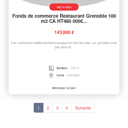
Voir le bien
Fonds de commerce Restaurant Grenoble 100
m2 CA HT480 000€...
143 000 €
Fdc restaurant traditionnel bistronomique en très bon état. sur grenoble mais
pas dans le...
Surface
100 m²
Lieux
Grenoble
Mémoriser ce bien
1
2
3
4
Suivante