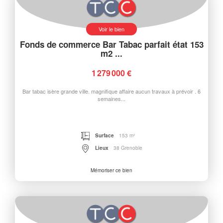
Voir le bien
Fonds de commerce Bar Tabac parfait état 153
m2 ...
1 279 000 €
Bar tabac isère grande ville. magnifique affaire aucun travaux à prévoir . 6
semaines...
Surface
153 m²
Lieux
38 Grenoble
Mémoriser ce bien