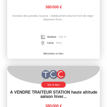
380 000 €
Domaine des grandes rousses - etablissement situé en front de neige -
disposant d'une...
Surface
300 m²
Lieux
Huez
Mémoriser ce bien
Voir le bien
A VENDRE TRAITEUR STATION haute altitude
saison hiver...
380 000 €