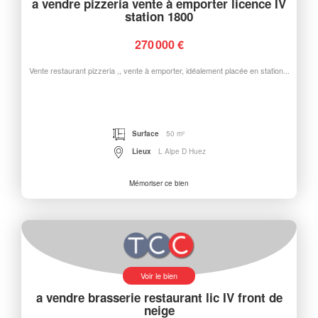
a vendre pizzeria vente à emporter licence IV
station 1800
270 000 €
Vente restaurant pizzeria ,, vente à emporter, idéalement placée en station...
Surface
50 m²
Lieux
L Alpe D Huez
Mémoriser ce bien
Voir le bien
a vendre brasserie restaurant lic IV front de
neige