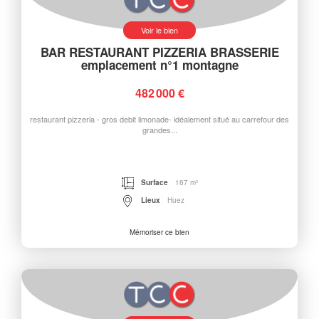
Voir le bien
BAR RESTAURANT PIZZERIA BRASSERIE
emplacement n°1 montagne
482 000 €
restaurant pizzeria - gros debit limonade- idéalement situé au carrefour des
grandes...
Surface
167 m²
Lieux
Huez
Mémoriser ce bien