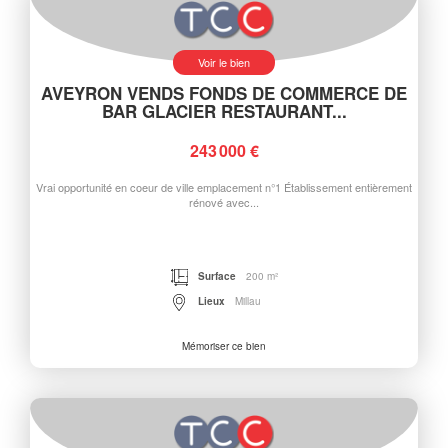
Voir le bien
AVEYRON VENDS FONDS DE COMMERCE DE
BAR GLACIER RESTAURANT...
243 000 €
Vrai opportunité en coeur de ville emplacement n°1 Établissement entièrement
rénové avec...
Surface
200 m²
Lieux
Millau
Mémoriser ce bien