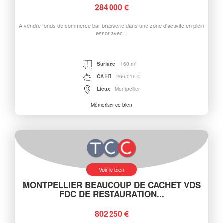
284 000 €
A vendre fonds de commerce bar brasserie dans une zone d'activité en plein
essor avec...
Surface
160 m²
CA HT
266 016 €
Lieux
Montpellier
Mémoriser ce bien
Voir le bien
MONTPELLIER BEAUCOUP DE CACHET VDS
FDC DE RESTAURATION...
802 250 €