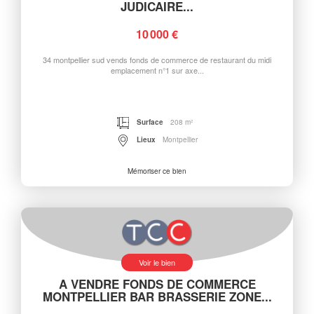
JUDICAIRE...
10 000 €
34 montpellier sud vends fonds de commerce de restaurant du midi
emplacement n°1 sur axe...
Surface
208 m²
Lieux
Montpellier
Mémoriser ce bien
Voir le bien
A VENDRE FONDS DE COMMERCE
MONTPELLIER BAR BRASSERIE ZONE...