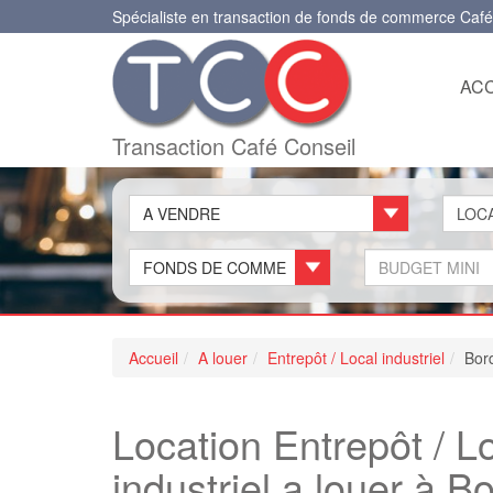
Spécialiste en transaction de fonds de commerce Café
ACC
Transaction Café Conseil
A VENDRE
FONDS DE COMMERCE
Accueil
A louer
Entrepôt / Local industriel
Bor
Location Entrepôt / Lo
industriel a louer à 