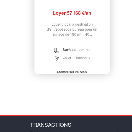
Loyer 57 168 €/an
Louer : local à destination
d'entrepot et de bureau pour un
surface de 180 m² + 40...
Surface
221 m²
Lieux
Bordeaux
Mémoriser ce bien
TRANSACTIONS